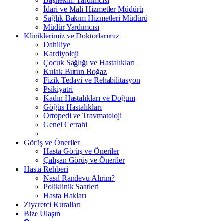
Başhekim Yardımcısı
İdari ve Mali Hizmetler Müdürü
Sağlık Bakım Hizmetleri Müdürü
Müdür Yardımcısı
Kliniklerimiz ve Doktorlarımız
Dahiliye
Kardiyoloji
Çocuk Sağlığı ve Hastalıkları
Kulak Burun Boğaz
Fizik Tedavi ve Rehabilitasyon
Psikiyatri
Kadın Hastalıkları ve Doğum
Göğüs Hastalıkları
Ortopedi ve Travmatoloji
Genel Cerrahi
Görüş ve Öneriler
Hasta Görüş ve Öneriler
Çalışan Görüş ve Öneriler
Hasta Rehberi
Nasıl Randevu Alırım?
Poliklinik Saatleri
Hasta Hakları
Ziyaretci Kuralları
Bize Ulaşın